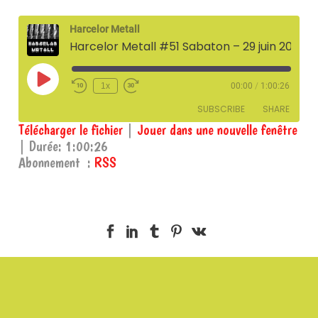
Harcelor Metall
Harcelor Metall #51 Sabaton – 29 juin 2023
Play
1x
00:00
/
1:00:26
Episode
SUBSCRIBE
SHARE
Télécharger le fichier
|
Jouer dans une nouvelle fenêtre
|
Durée: 1:00:26
SHARE
RSS
Abonnement :
RSS
RSS FEED
LINK
EMBED