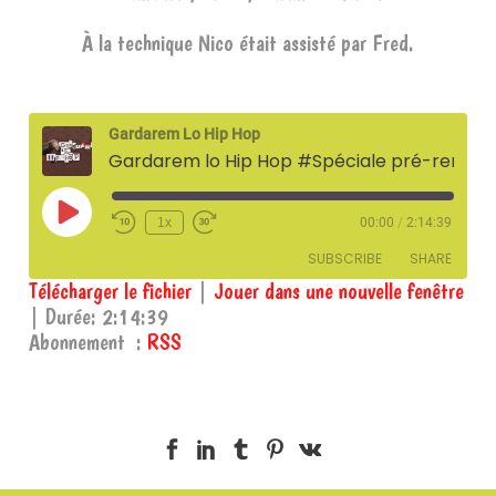
À la technique Nico était assisté par Fred.
Gardarem Lo Hip Hop
Gardarem lo Hip Hop #Spéciale pré-rentrée - 27 septembre 2025
Play
1x
00:00
/
2:14:39
Episode
SUBSCRIBE
SHARE
Télécharger le fichier
|
Jouer dans une nouvelle fenêtre
|
Durée: 2:14:39
SHARE
RSS
Abonnement :
RSS
RSS FEED
LINK
EMBED