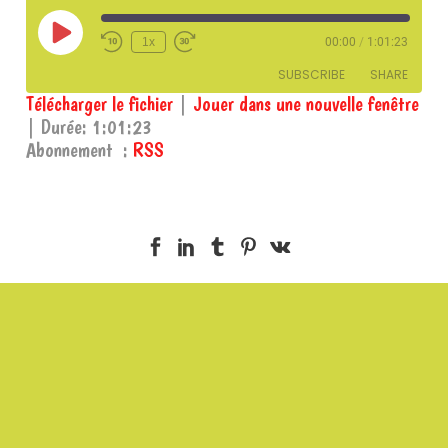
Play
1x
00:00
/
1:01:23
Episode
SUBSCRIBE
SHARE
Télécharger le fichier
|
Jouer dans une nouvelle fenêtre
|
Durée: 1:01:23
SHARE
RSS
Abonnement :
RSS
RSS FEED
LINK
EMBED