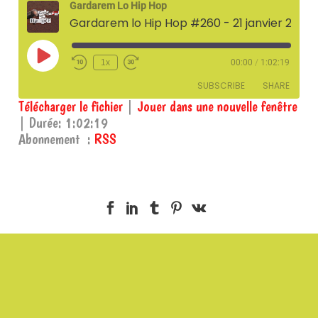
Gardarem Lo Hip Hop
Gardarem lo Hip Hop #260 - 21 janvier 2026
Play
1x
00:00
/
1:02:19
Episode
SUBSCRIBE
SHARE
Télécharger le fichier
|
Jouer dans une nouvelle fenêtre
|
Durée: 1:02:19
SHARE
RSS
Abonnement :
RSS
RSS FEED
LINK
EMBED