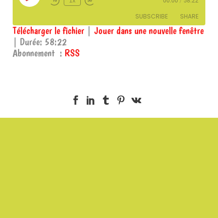
1x
00:00
/
58:22
Episode
SUBSCRIBE
SHARE
Télécharger le fichier
|
Jouer dans une nouvelle fenêtre
|
Durée: 58:22
SHARE
RSS
Abonnement :
RSS
RSS FEED
LINK
EMBED