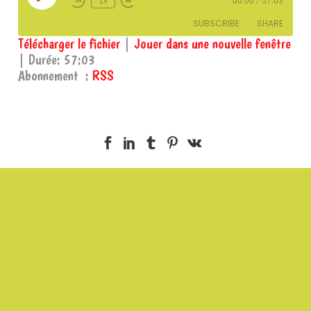
1x
00:00
/
57:03
Episode
SUBSCRIBE
SHARE
Télécharger le fichier
|
Jouer dans une nouvelle fenêtre
|
Durée: 57:03
SHARE
RSS
Abonnement :
RSS
RSS FEED
LINK
EMBED