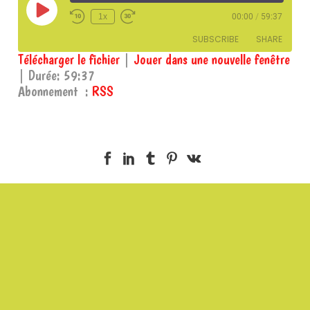
Play
1x
00:00
/
59:37
Episode
SUBSCRIBE
SHARE
Télécharger le fichier
|
Jouer dans une nouvelle fenêtre
|
Durée: 59:37
SHARE
RSS
Abonnement :
RSS
RSS FEED
LINK
EMBED