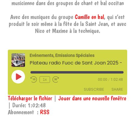
musicienne dans des groupes de chant et bal occitan
Avec des musiques du groupe
Camille en bal
, qui s’est
produit le soir même à la fête de la Saint Jean, et avec
Nico et Maxime à la technique.
Evénements, Émissions Spéciales
Plateau radio Fuoc de Sant Joan 2025 - l'Occitan en Aveyron : état des lieux et avenir(s) - 14 juin 2025
Play
1x
00:00
/
1:02:48
Episode
SUBSCRIBE
SHARE
Télécharger le fichier
|
Jouer dans une nouvelle fenêtre
|
Durée: 1:02:48
SHARE
RSS
Abonnement :
RSS
RSS FEED
LINK
EMBED