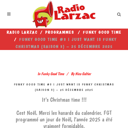
RADIO LARZAC
/
PROGRAMMES
/
FUNKY GOOD TIME
/
FUNKY GOOD TIME #3 I JUST WANT IS FUNKY
CHRISTMAS (SAISON 3) – 25 DÉCEMBRE 2025
In
Funky Good Time
By
Nico Galtier
FUNKY GOOD TIME #3 I JUST WANT IS FUNKY CHRISTMAS
(SAISON 3) – 25 DÉCEMBRE 2025
It’s Christmas time !!!
Cest Noël. Merci les hasards du calendrier. FGT
programmé un jour de Noël, l’année 2025 a été
vraiment formidable.