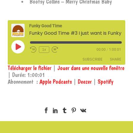
Bootsy Collins – Merry Christmas Baby
Funky Good Time
Funky Good Time #3 I just want is Funky Christmas (saison 3) – 25 décembre 2025
Play
1x
00:00
/
1:00:01
Episode
SUBSCRIBE
SHARE
Télécharger le fichier
|
Jouer dans une nouvelle fenêtre
|
Durée: 1:00:01
SHARE
Apple Podcasts
Deezer
Abonnement :
Apple Podcasts
|
Deezer
|
Spotify
Spotify
LINK
RSS FEED
EMBED