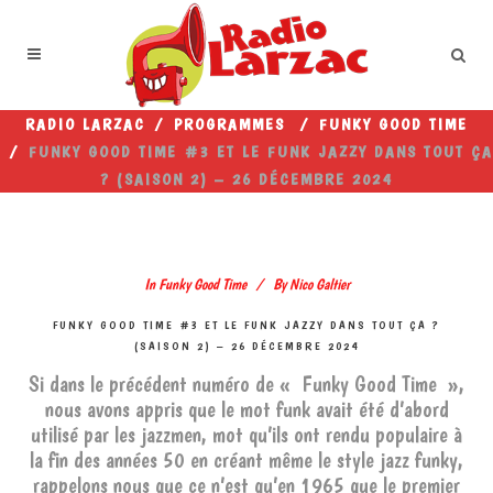
RADIO LARZAC
/
PROGRAMMES
/
FUNKY GOOD TIME
/
FUNKY GOOD TIME #3 ET LE FUNK JAZZY DANS TOUT ÇA
? (SAISON 2) – 26 DÉCEMBRE 2024
In
Funky Good Time
By
Nico Galtier
FUNKY GOOD TIME #3 ET LE FUNK JAZZY DANS TOUT ÇA ?
(SAISON 2) – 26 DÉCEMBRE 2024
Si dans le précédent numéro de « Funky Good Time »,
nous avons appris que le mot funk avait été d’abord
utilisé par les jazzmen, mot qu’ils ont rendu populaire à
la fin des années 50 en créant même le style jazz funky,
rappelons nous que ce n’est qu’en 1965 que le premier