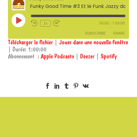
Funky Good Time #3 Et le Funk Jazzy dans tout ça ? (saison 2) – 26 décembre 2024
Play
1x
00:00
/
1:00:00
Episode
SUBSCRIBE
SHARE
Télécharger le fichier
|
Jouer dans une nouvelle fenêtre
|
Durée: 1:00:00
SHARE
Apple Podcasts
Deezer
Abonnement :
Apple Podcasts
|
Deezer
|
Spotify
Spotify
LINK
RSS FEED
EMBED