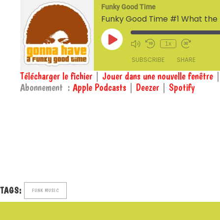
Funky Good Time
Funky Good Time #1 What the 
Play
1x
Episode
SUBSCRIBE
SHARE
Télécharger le fichier
|
Jouer dans une nouvelle fenêtre
Abonnement :
Apple Podcasts
|
Deezer
|
Spotify
SHARE
Apple Podcasts
RSS FEED
LINK
TAGS:
FUNK MUSIC
EMBED