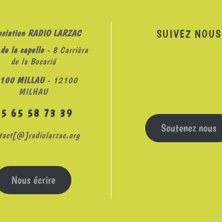
SUIVEZ NOUS
ociation RADIO LARZAC
de la capelle
- 8 Carrièra
de la Bocariá
100 MILLAU
- 12100
MILHAU
05 65 58 73 39
Soutenez nous
tact[@]radiolarzac.org
Nous écrire