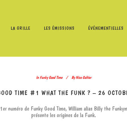
LA GRILLE
LES ÉMISSIONS
ÉVÉNEMENTIELLES
ES
/
FUNKY GOOD TIME
/
FUNKY GOOD TIME #1 WHAT TH
In
Funky Good Time
By
Nico Galtier
GOOD TIME #1 WHAT THE FUNK ? – 26 OCTOB
1er numéro de Funky Good Time, William alias Billy the Funky
présente les origines de la Funk.