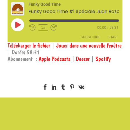
Funky Good Time
Funky Good Time #1 Spéciale Juan Rozoff (saison 3) – 30 octobre 2025
Play
1x
00:00
/
58:31
Episode
SUBSCRIBE
SHARE
Télécharger le fichier
|
Jouer dans une nouvelle fenêtre
|
Durée: 58:31
SHARE
Apple Podcasts
Deezer
Abonnement :
Apple Podcasts
|
Deezer
|
Spotify
Spotify
LINK
RSS FEED
EMBED