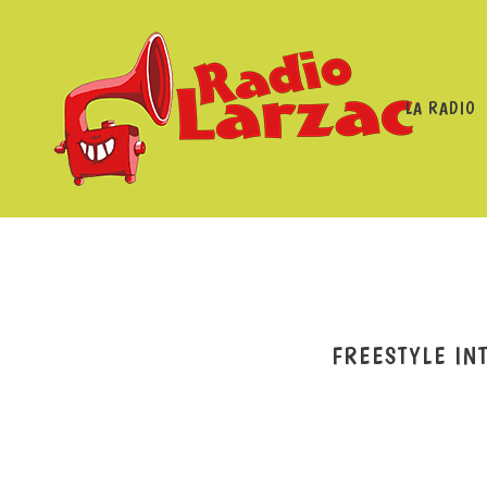
LA RADIO
RADIO LARZAC
/
PROGRAMMES
/
FR
FREESTYLE IN