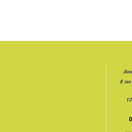
Ass
8 rue 
12