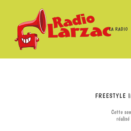
LA RADIO
RADIO LARZAC
/
PROGRAMMES
/
F
FREESTYLE I
Cette sem
réalisé