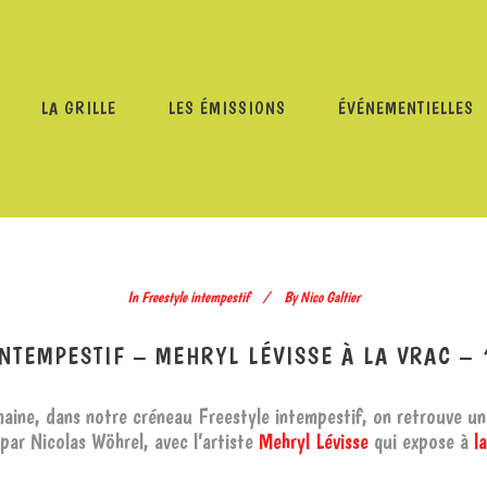
LA GRILLE
LES ÉMISSIONS
ÉVÉNEMENTIELLES
REESTYLE INTEMPESTIF
/
FREESTYLE INTEMPESTIF – MEHRY
In
Freestyle intempestif
By
Nico Galtier
NTEMPESTIF – MEHRYL LÉVISSE À LA VRAC –
aine, dans notre créneau Freestyle intempestif, on retrouve un
 par Nicolas Wöhrel, avec l’artiste
Mehryl Lévisse
qui expose à
l