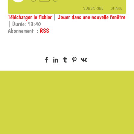
Episode
SUBSCRIBE
SHARE
Télécharger le fichier
|
Jouer dans une nouvelle fenêtre
|
Durée: 13:40
SHARE
RSS
Abonnement :
RSS
RSS FEED
LINK
EMBED