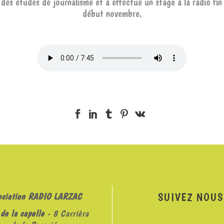
vi des études de journalisme et a effectué un stage à la radio fin
début novembre.
SUIVEZ NOUS
ociation RADIO LARZAC
de la capelle
- 8 Carrièra