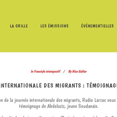
LA GRILLE
LES ÉMISSIONS
ÉVÉNEMENTIELLES
F
/
FREESTYLE INTEMPESTIF – JOURNÉE INTERNATIONALE 
2024
In
Freestyle intempestif
By
Nico Galtier
INTERNATIONALE DES MIGRANTS : TÉMOIGNA
on de la journée internationale des migrants, Radio Larzac vous
témoignage de Abdelaziz, jeune Soudanais.