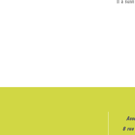
Il a sui
Ass
8 rue 