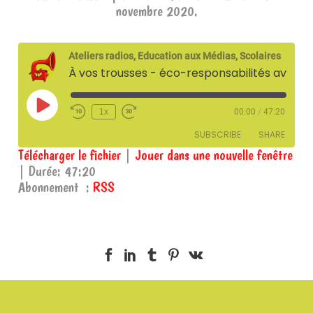
novembre 2020.
Ateliers radios, Education aux Médias, Scolaires
À vos trousses - éco-responsabilités avec la Mission locale - 3 novembre 2020
Play
1x
00:00
/
47:20
Episode
SUBSCRIBE
SHARE
Télécharger le fichier
|
Jouer dans une nouvelle fenêtre
|
Durée: 47:20
SHARE
RSS
Abonnement :
RSS
RSS FEED
LINK
EMBED