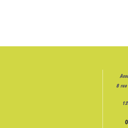
Ass
8 rue 
12