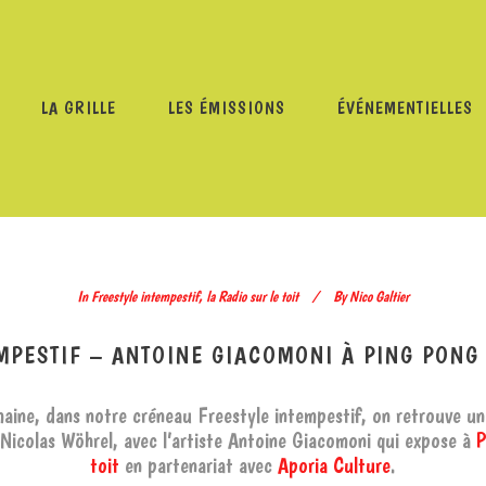
LA GRILLE
LES ÉMISSIONS
ÉVÉNEMENTIELLES
STYLE INTEMPESTIF
/
FREESTYLE INTEMPESTIF – ANTOINE 
In
Freestyle intempestif
,
la Radio sur le toit
By
Nico Galtier
MPESTIF – ANTOINE GIACOMONI À PING PONG
aine, dans notre créneau Freestyle intempestif, on retrouve un
 Nicolas Wöhrel, avec l’artiste Antoine Giacomoni qui expose à
P
toit
en partenariat avec
Aporia Culture
.