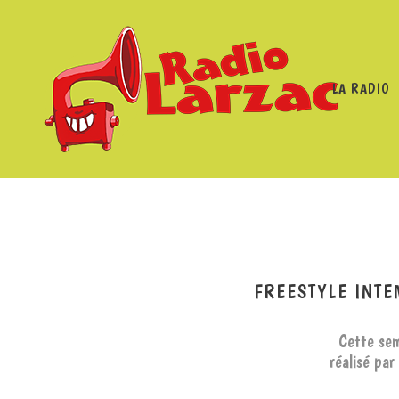
LA RADIO
RADIO LARZAC
/
PROGRAMMES
/
FREE
FREESTYLE INTE
Cette sem
réalisé par