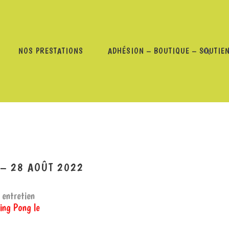
NOS PRESTATIONS
ADHÉSION – BOUTIQUE – SOUTIE
GIACOMONI À PING PONG – 28 AOÛT 2022
 – 28 AOÛT 2022
 entretien
ing Pong le