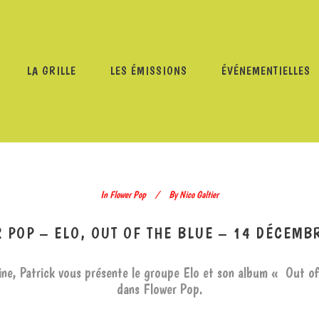
LA GRILLE
LES ÉMISSIONS
ÉVÉNEMENTIELLES
MMES
/
FLOWER POP
/
FLOWER POP – ELO, OUT OF THE 
In
Flower Pop
By
Nico Galtier
 POP – ELO, OUT OF THE BLUE – 14 DÉCEMB
ne, Patrick vous présente le groupe Elo et son album « Out o
dans Flower Pop.