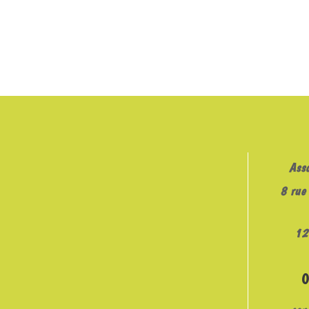
Ass
8 rue 
12