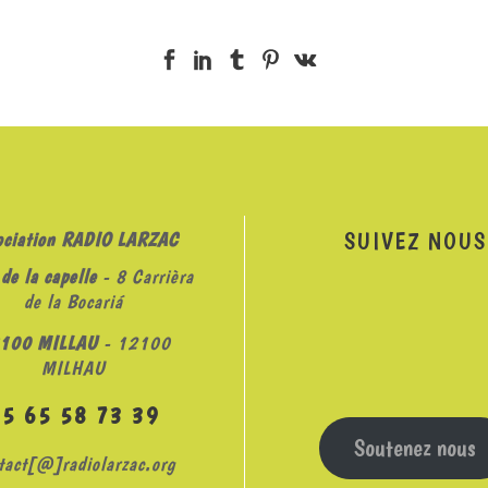
SUIVEZ NOUS
ociation RADIO LARZAC
de la capelle
- 8 Carrièra
de la Bocariá
100 MILLAU
- 12100
MILHAU
05 65 58 73 39
Soutenez nous
tact[@]radiolarzac.org