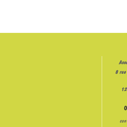
Ass
8 rue 
12
con