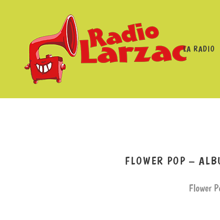
LA RADIO
RADIO LARZAC
/
PROGRAMMES
/
F
FLOWER POP – ALB
Flower P