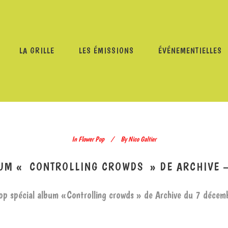
LA GRILLE
LES ÉMISSIONS
ÉVÉNEMENTIELLES
LOWER POP
/
FLOWER POP – ALBUM « CONTROLLING CROWD
In
Flower Pop
By
Nico Galtier
UM « CONTROLLING CROWDS » DE ARCHIVE 
op spécial album «Controlling crowds » de Archive du 7 déce