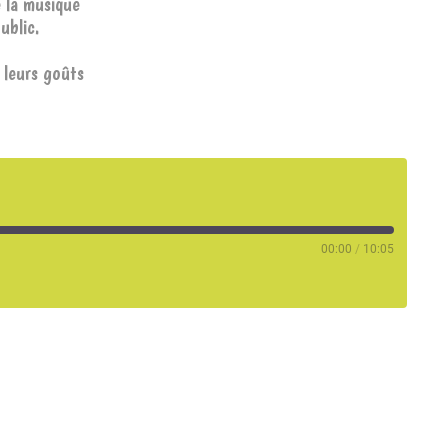
e la musique
ublic.
 leurs goûts
00:00
/
10:05