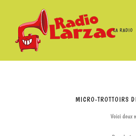
LA RADIO
RADIO LARZAC
/
PROGRAMMES
/
FÊTE D
MICRO-TROTTOIRS D
Voici deux m