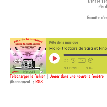
Dans le 1er
afin 
Ensuite c’es
Fête de la musique
Micro-trottoirs de Sara et Nino
Play
1x
Episode
SUBSCRIBE
SHARE
Télécharger le fichier
|
Jouer dans une nouvelle fenêtre
Abonnement :
RSS
SHARE
RSS
RSS FEED