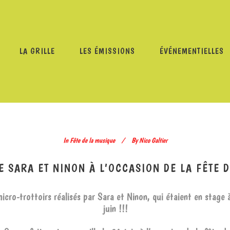
LA GRILLE
LES ÉMISSIONS
ÉVÉNEMENTIELLES
E LA MUSIQUE
/
MICRO-TROTTOIRS DE SARA ET NINON À L’
In
Fête de la musique
By
Nico Galtier
E SARA ET NINON À L’OCCASION DE LA FÊTE 
icro-trottoirs réalisés par Sara et Ninon, qui étaient en stage à
juin !!!