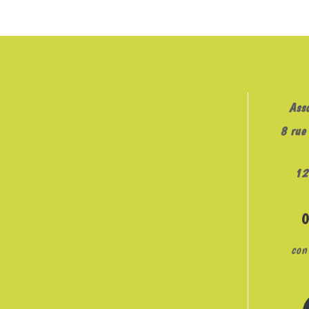
LINK
EMBED
Ass
8 rue 
12
con