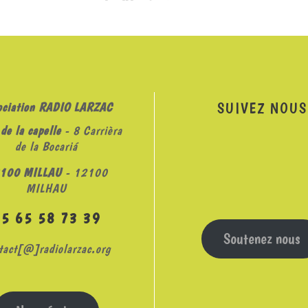
SUIVEZ NOUS
ociation RADIO LARZAC
de la capelle
- 8 Carrièra
de la Bocariá
100 MILLAU
- 12100
MILHAU
05 65 58 73 39
Soutenez nous
tact[@]radiolarzac.org