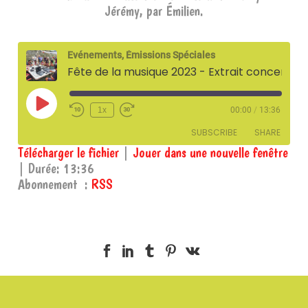
Jérémy, par Émilien.
Evénements, Émissions Spéciales
Fête de la musique 2023 - Extrait concert de Bozane + interview - 21 juin 2023
Play
1x
00:00
/
13:36
Episode
SUBSCRIBE
SHARE
Télécharger le fichier
|
Jouer dans une nouvelle fenêtre
|
Durée: 13:36
SHARE
RSS
Abonnement :
RSS
RSS FEED
LINK
EMBED