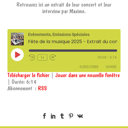
Retrouvez ici un extrait de leur concert et leur
interview par Maxime.
Evénements, Émissions Spéciales
Fête de la musique 2025 - Extrait du concert du Trio Soli et interview
Play
1x
00:00
/
6:14
Episode
SUBSCRIBE
SHARE
Télécharger le fichier
|
Jouer dans une nouvelle fenêtre
|
Durée: 6:14
SHARE
RSS
Abonnement :
RSS
RSS FEED
LINK
EMBED