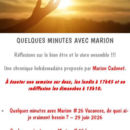
QUELQUES MINUTES AVEC MARION
Réflexions sur le bien être et le vivre ensemble !!!
Une chronique hebdomadaire proposée par
Marion Cadenet
.
À écouter une semaine sur deux, les lundis à 17h45 et en
rediffusion les dimanches à 13h10.
Quelques minutes avec Marion #26 Vacances, de quoi ai-
je vraiment besoin ? – 29 juin 2026