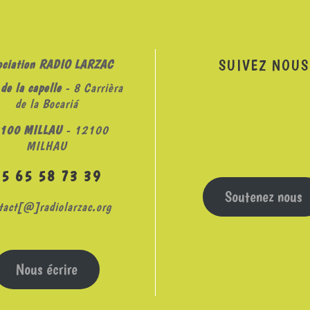
SUIVEZ NOUS
ociation RADIO LARZAC
de la capelle
- 8 Carrièra
de la Bocariá
100 MILLAU
- 12100
MILHAU
05 65 58 73 39
Soutenez nous
tact[@]radiolarzac.org
Nous écrire