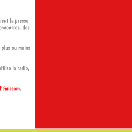
meut la presse
rencontres, des
, plus ou moins
ilise la radio,
 l’émission
.