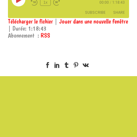
Play
1x
00:00
/
1:18:43
Episode
SUBSCRIBE
SHARE
Télécharger le fichier
|
Jouer dans une nouvelle fenêtre
|
Durée: 1:18:43
SHARE
RSS
Abonnement :
RSS
RSS FEED
LINK
EMBED