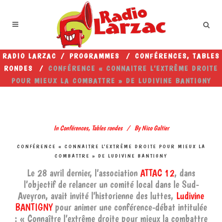
RADIO LARZAC
/
PROGRAMMES
/
CONFÉRENCES, TABLES
RONDES
/
CONFÉRENCE « CONNAITRE L’EXTRÊME DROITE
POUR MIEUX LA COMBATTRE » DE LUDIVINE BANTIGNY
In
Conférences, Tables rondes
By
Nico Galtier
CONFÉRENCE « CONNAITRE L’EXTRÊME DROITE POUR MIEUX LA
COMBATTRE » DE LUDIVINE BANTIGNY
Le 28 avril dernier, l’association
ATTAC 12
, dans
l’objectif de relancer un comité local dans le Sud-
Aveyron, avait invité l’historienne des luttes,
Ludivine
BANTIGNY
pour animer une conférence-débat intitulée
: « Connaître l’extrême droite pour mieux la combattre