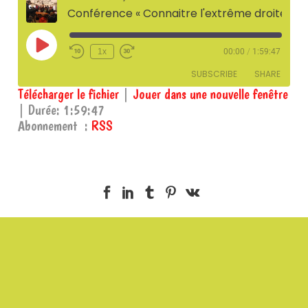
Conférence « Connaitre l'extrême droite pour mieux la combattre » de Ludivine Bantigny
Play
1x
00:00
/
1:59:47
Episode
SUBSCRIBE
SHARE
Télécharger le fichier
|
Jouer dans une nouvelle fenêtre
|
Durée: 1:59:47
SHARE
RSS
Abonnement :
RSS
RSS FEED
LINK
EMBED