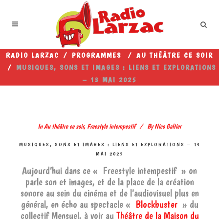
RADIO LARZAC
/
PROGRAMMES
/
AU THÉÂTRE CE SOIR
/
MUSIQUES, SONS ET IMAGES : LIENS ET EXPLORATIONS
– 13 MAI 2025
In
Au théâtre ce soir
,
Freestyle intempestif
By
Nico Galtier
MUSIQUES, SONS ET IMAGES : LIENS ET EXPLORATIONS – 13
MAI 2025
Aujourd’hui dans ce « Freestyle intempestif » on
parle son et images, et de la place de la création
sonore au sein du cinéma et de l’audiovisuel plus en
général, en écho au spectacle «
Blockbuster
» du
collectif Mensuel, à voir au
Théâtre de la Maison du