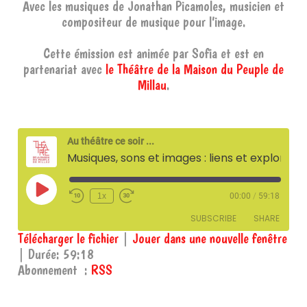
Avec les musiques de Jonathan Picamoles, musicien et
compositeur de musique pour l’image.
Cette émission est animée par Sofia et est en
partenariat avec
le Théâtre de la Maison du Peuple de
Millau
.
Au théâtre ce soir ...
Musiques, sons et images : liens et explorations – 13 mai 2025
Play
1x
00:00
/
59:18
Episode
SUBSCRIBE
SHARE
Télécharger le fichier
|
Jouer dans une nouvelle fenêtre
|
Durée: 59:18
SHARE
RSS
Abonnement :
RSS
RSS FEED
LINK