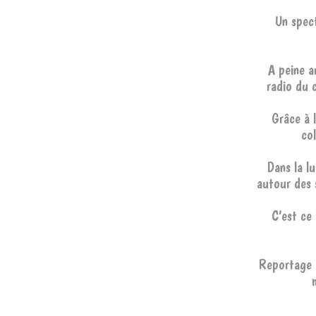
Un spect
A peine ar
radio du c
Grâce à l
col
Dans la l
autour des 
C’est ce
Reportage à