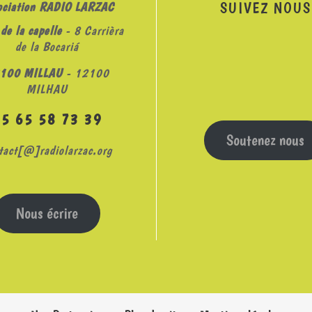
SUIVEZ NOUS
ociation RADIO LARZAC
de la capelle
- 8 Carrièra
de la Bocariá
100 MILLAU
- 12100
MILHAU
05 65 58 73 39
Soutenez nous
tact[@]radiolarzac.org
Nous écrire