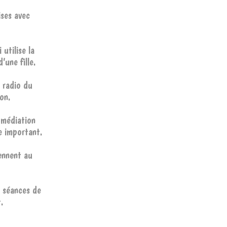
ises avec
 utilise la
’une fille.
a radio du
ion.
 médiation
e important.
ennent au
s séances de
.