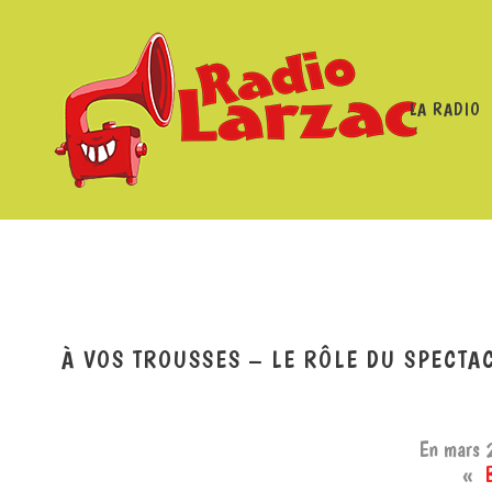
LA RADIO
RADIO LARZAC
/
PROGRAMMES
/
À VOS TROUSSES
/
À 
À VOS TROUSSES – LE RÔLE DU SPECTA
En mars 2
«