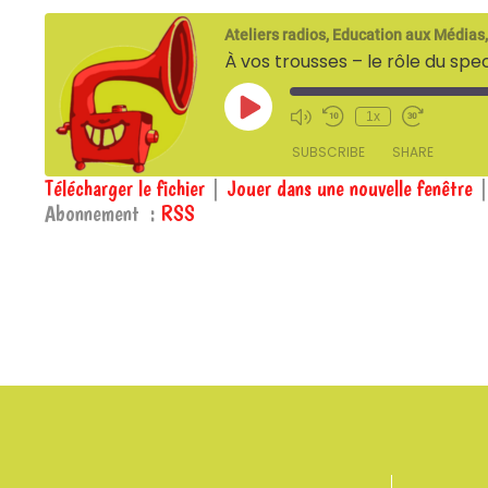
Ateliers radios, Education aux Médias,
À vos trousses – le rôle du spe
Play
1x
Episode
SUBSCRIBE
SHARE
Télécharger le fichier
|
Jouer dans une nouvelle fenêtre
Abonnement :
RSS
SHARE
RSS
RSS FEED
LINK
EMBED