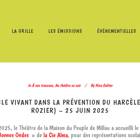
LA GRILLE
LES ÉMISSIONS
ÉVÉNEMENTIELLES
VOS TROUSSES – LE RÔLE DU SPECTACLE VIVANT DANS LA P
DU ROZIER) – 25 JUIN 2025
In
À vos trousses
,
Au théâtre ce soir
By
Nico Galtier
CLE VIVANT DANS LA PRÉVENTION DU HARCÈLE
ROZIER) – 25 JUIN 2025
025, le Théâtre de la Maison du Peuple de Millau a accueilli le
Bonnes Ondes
» de
la Cie Alma
, pour des représentations scolai