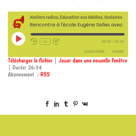
Ateliers radios, Education aux Médias, Scolaires
Rencontre à l'école Eugène Selles avec la LPO Grands Causses – 23 février 2021
Play
1x
00:00
/
26:34
Episode
SUBSCRIBE
SHARE
Télécharger le fichier
|
Jouer dans une nouvelle fenêtre
|
Durée: 26:34
SHARE
RSS
Abonnement :
RSS
RSS FEED
LINK
EMBED