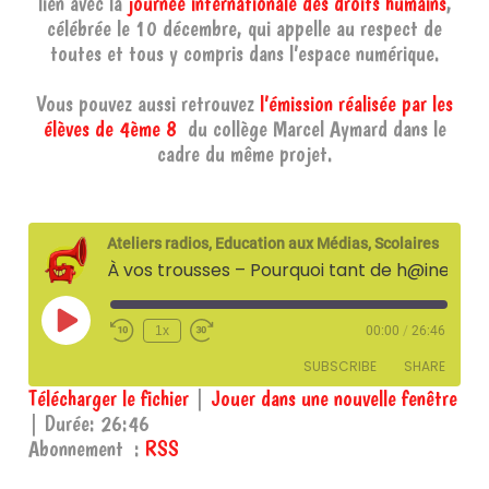
lien avec la
journée internationale des droits humains
,
célébrée le 10 décembre, qui appelle au respect de
toutes et tous y compris dans l’espace numérique.
Vous pouvez aussi retrouvez
l’émission réalisée par les
élèves de 4ème 8
du collège Marcel Aymard dans le
cadre du même projet.
Ateliers radios, Education aux Médias, Scolaires
À vos trousses – Pourquoi tant de h@ine ? (par les élèves de 4ème2 du collège Marcel Aymard) – 26 novembre 2025
Play
1x
00:00
/
26:46
Episode
SUBSCRIBE
SHARE
Télécharger le fichier
|
Jouer dans une nouvelle fenêtre
|
Durée: 26:46
SHARE
RSS
Abonnement :
RSS
RSS FEED
LINK