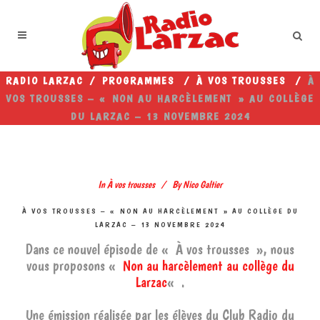
RADIO LARZAC
/
PROGRAMMES
/
À VOS TROUSSES
/
À
VOS TROUSSES – « NON AU HARCÈLEMENT » AU COLLÈGE
DU LARZAC – 13 NOVEMBRE 2024
In
À vos trousses
By
Nico Galtier
À VOS TROUSSES – « NON AU HARCÈLEMENT » AU COLLÈGE DU
LARZAC – 13 NOVEMBRE 2024
Dans ce nouvel épisode de « À vos trousses », nous
vous proposons «
Non au harcèlement au collège du
Larzac
« .
Une émission réalisée par les élèves du Club Radio du