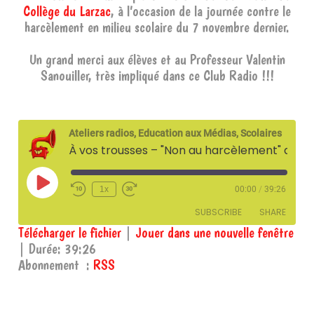
Collège du Larzac
, à l’occasion de la journée contre le
harcèlement en milieu scolaire du 7 novembre dernier.
Un grand merci aux élèves et au Professeur Valentin
Sanouiller, très impliqué dans ce Club Radio !!!
Ateliers radios, Education aux Médias, Scolaires
À vos trousses – "Non au harcèlement" au collège du Larzac – 13 novembre 2024
Play
1x
00:00
/
39:26
Episode
SUBSCRIBE
SHARE
Télécharger le fichier
|
Jouer dans une nouvelle fenêtre
|
Durée: 39:26
SHARE
RSS
Abonnement :
RSS
RSS FEED
LINK
EMBED