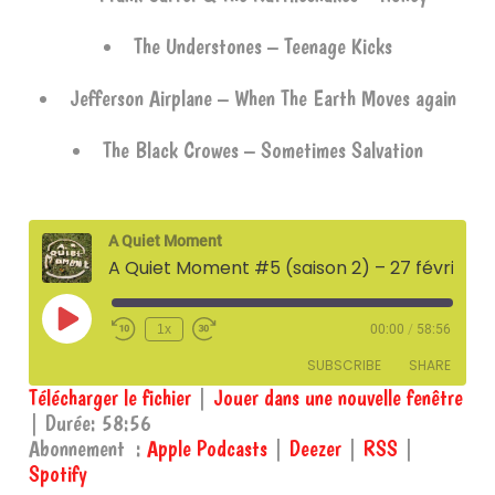
The Understones – Teenage Kicks
Jefferson Airplane – When The Earth Moves again
The Black Crowes – Sometimes Salvation
A Quiet Moment
A Quiet Moment #5 (saison 2) – 27 février 2024
Play
1x
00:00
/
58:56
Episode
SUBSCRIBE
SHARE
Télécharger le fichier
|
Jouer dans une nouvelle fenêtre
|
Durée: 58:56
SHARE
Apple Podcasts
Deezer
Abonnement :
Apple Podcasts
|
Deezer
|
RSS
|
RSS
Spotify
Spotify
LINK