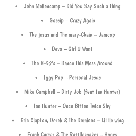
John Mellencamp – Did You Say Such a thing
Gossip – Crazy Again
The jesus and The mary-Chain – Jamcop
Devo – Girl U Want
The B-52’s – Dance this Mess Around
Iggy Pop – Personal Jesus
Mike Campbell – Dirty Job (feat Ian Hunter)
Ian Hunter – Once Bitten Twice Shy
Eric Clapton, Derek & The Dominos – Little wing
Frank Carter & The Rattllesnakes – Honey