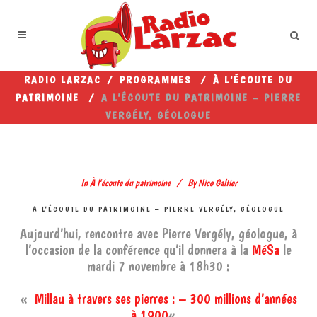
RADIO LARZAC
/
PROGRAMMES
/
À L'ÉCOUTE DU
PATRIMOINE
/
A L’ÉCOUTE DU PATRIMOINE – PIERRE
VERGÉLY, GÉOLOGUE
In
À l'écoute du patrimoine
By
Nico Galtier
A L’ÉCOUTE DU PATRIMOINE – PIERRE VERGÉLY, GÉOLOGUE
Aujourd’hui, rencontre avec Pierre Vergély, géologue, à
l’occasion de la conférence qu’il donnera à la
MéSa
le
mardi 7 novembre à 18h30 :
«
Millau à travers ses pierres : – 300 millions d’années
à 1900
« .