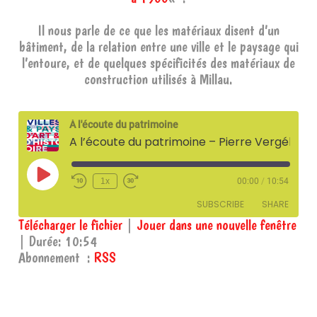
Il nous parle de ce que les matériaux disent d’un
bâtiment, de la relation entre une ville et le paysage qui
l’entoure, et de quelques spécificités des matériaux de
construction utilisés à Millau.
À l'écoute du patrimoine
A l’écoute du patrimoine – Pierre Vergély, géologue
Play
1x
00:00
/
10:54
Episode
SUBSCRIBE
SHARE
Télécharger le fichier
|
Jouer dans une nouvelle fenêtre
|
Durée: 10:54
SHARE
RSS
Abonnement :
RSS
RSS FEED
LINK
EMBED