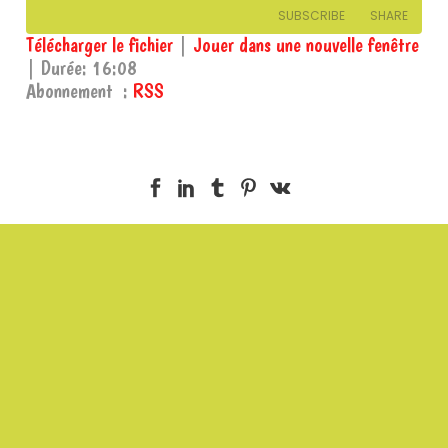
SUBSCRIBE
SHARE
Télécharger le fichier
|
Jouer dans une nouvelle fenêtre
|
Durée: 16:08
SHARE
RSS
Abonnement :
RSS
RSS FEED
LINK
EMBED