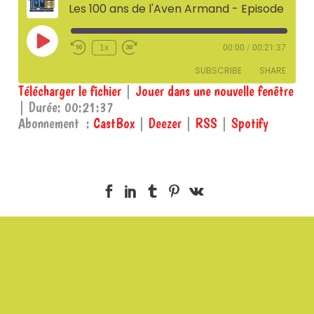
Les 100 ans de l'Aven Armand - Episode #2 la découverte de l'Aven Armand
Play
1x
00:00
/
00:21:37
Episode
SUBSCRIBE
SHARE
Télécharger le fichier
|
Jouer dans une nouvelle fenêtre
|
Durée: 00:21:37
SHARE
CastBox
Deezer
Abonnement :
CastBox
|
Deezer
|
RSS
|
Spotify
RSS
Spotify
LINK
RSS FEED
EMBED