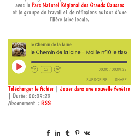
avec le
Parc Naturel
Régional
des Grands Causses
et le groupe de travail et de réflexions autour d’une
filière laine locale.
le Chemin de la laine
le Chemin de la laine - Maille n°10 le tissage avec l'Atelier Ma'Lisse
Play
1x
00:00
/
00:09:23
Episode
SUBSCRIBE
SHARE
Télécharger le fichier
|
Jouer dans une nouvelle fenêtre
|
Durée: 00:09:23
SHARE
RSS
Abonnement :
RSS
RSS FEED
LINK
EMBED