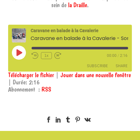
sein de
la Draille
.
Caravane en balade à la Cavalerie
Caravane en balade à la Cavalerie - Sonomaton - 6 mai 2026
Play
1x
00:00
/
2:16
Episode
SUBSCRIBE
SHARE
Télécharger le fichier
|
Jouer dans une nouvelle fenêtre
|
Durée: 2:16
SHARE
RSS
Abonnement :
RSS
RSS FEED
LINK
EMBED