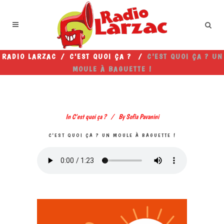
RADIO LARZAC
/
C'EST QUOI ÇA ?
/
C’EST QUOI ÇA ? UN
MOULE À BAGUETTE !
In
C'est quoi ça ?
By
Sofia Pavanini
C’EST QUOI ÇA ? UN MOULE À BAGUETTE !